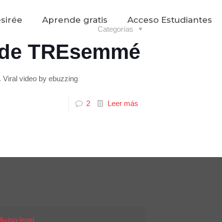
sirée
Aprende gratis
Acceso Estudiantes
Categorías
s de TREsemmé
Viral video by ebuzzing
2
Leer más
Aviso legal