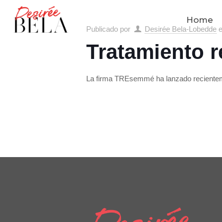
Home
Publicado por
Desirée Bela-Lobedde
Tratamiento 
La firma TREsemmé ha lanzado recienteme