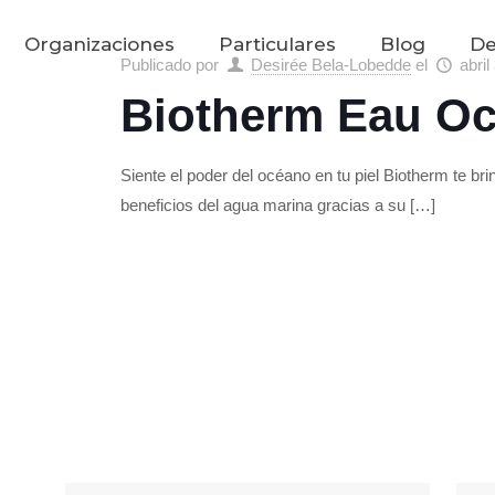
Organizaciones
Particulares
Blog
De
Publicado por
Desirée Bela-Lobedde
el
abril
Biotherm Eau O
Siente el poder del océano en tu piel Biotherm te brind
beneficios del agua marina gracias a su
[…]