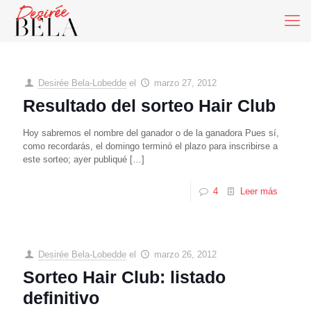
Desirée Bela-Lobedde
el
marzo 27, 2012
Resultado del sorteo Hair Club
Hoy sabremos el nombre del ganador o de la ganadora Pues sí,
como recordarás, el domingo terminó el plazo para inscribirse a
este sorteo; ayer publiqué
[…]
4
Leer más
Desirée Bela-Lobedde
el
marzo 26, 2012
Sorteo Hair Club: listado
definitivo