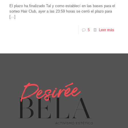
El plazo ha finalizado Tal y como establecí en las bases para el
sorteo Hair Club, ayer a las 23:59 horas se cerró el plazo para
[…]
5
Leer más