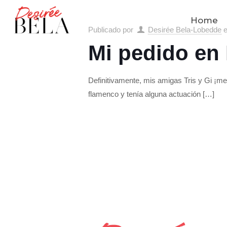
Home
Publicado por
Desirée Bela-Lobedde
Mi pedido en
Definitivamente, mis amigas Tris y Gi ¡m
flamenco y tenía alguna actuación
[…]