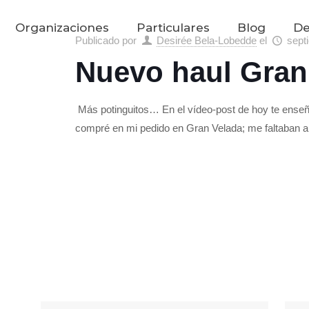
Organizaciones
Particulares
Blog
De
Publicado por
Desirée Bela-Lobedde
el
sept
Nuevo haul Gran
Más potinguitos… En el vídeo-post de hoy te enseñ
compré en mi pedido en Gran Velada; me faltaban a