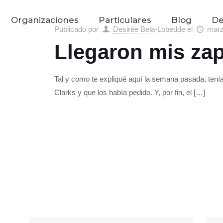
Organizaciones
Particulares
Blog
De
Publicado por
Desirée Bela-Lobedde
el
marz
Llegaron mis zap
Tal y como te expliqué aquí la semana pasada, ten
Clarks y que los había pedido. Y, por fin, el
[…]