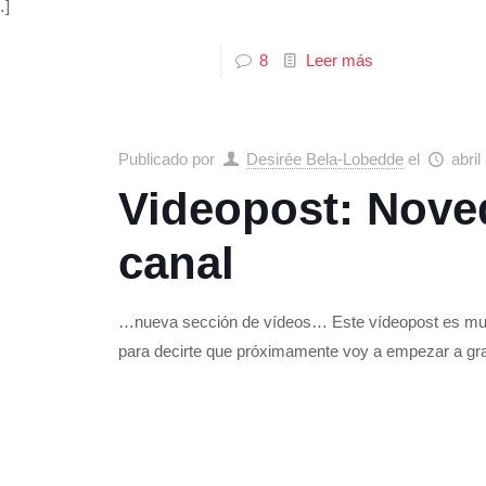
]
8
Leer más
Publicado por
Desirée Bela-Lobedde
el
abril
Videopost: Nove
canal
…nueva sección de vídeos… Este vídeopost es muy c
para decirte que próximamente voy a empezar a gr