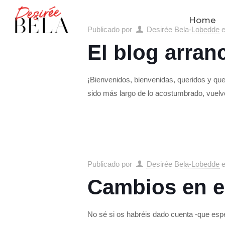
Home
Publicado por
Desirée Bela-Lobedde
El blog arran
¡Bienvenidos, bienvenidas, queridos y qu
sido más largo de lo acostumbrado, vuelvo
Publicado por
Desirée Bela-Lobedde
Cambios en e
No sé si os habréis dado cuenta -que esp