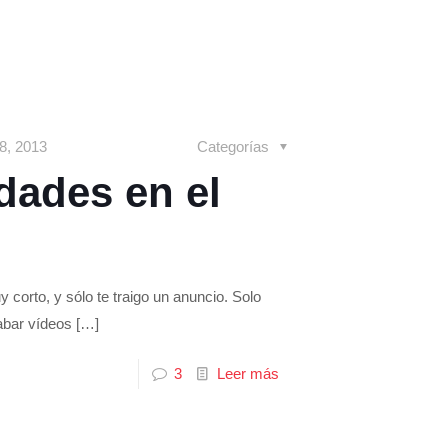
 8, 2013
Categorías
dades en el
orto, y sólo te traigo un anuncio. Solo
abar vídeos
[…]
3
Leer más