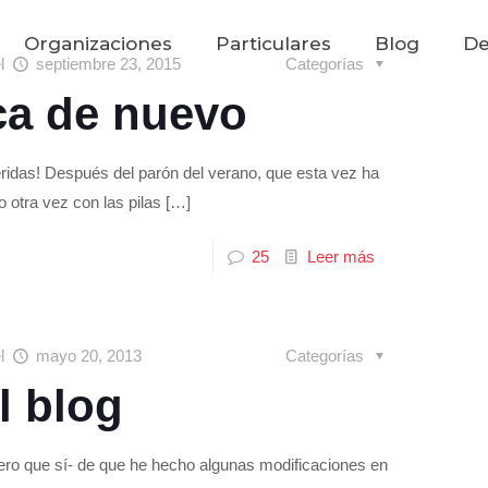
Organizaciones
Particulares
Blog
De
el
septiembre 23, 2015
Categorías
ca de nuevo
eridas! Después del parón del verano, que esta vez ha
 otra vez con las pilas
[…]
25
Leer más
el
mayo 20, 2013
Categorías
l blog
ero que sí- de que he hecho algunas modificaciones en