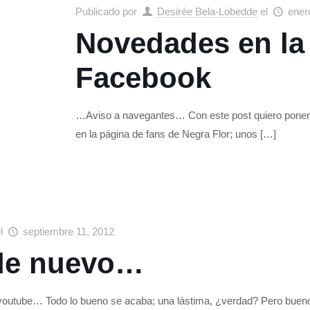
Publicado por
Desirée Bela-Lobedde
el
ener
Novedades en la
Facebook
…Aviso a navegantes… Con este post quiero ponerte
en la página de fans de Negra Flor; unos
[…]
el
septiembre 11, 2012
de nuevo…
 youtube… Todo lo bueno se acaba; una lástima, ¿verdad? Pero bueno