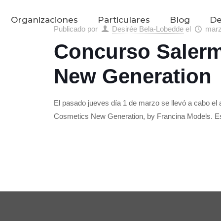
Organizaciones
Particulares
Blog
De
Publicado por
Desirée Bela-Lobedde
el
marz
Concurso Saler
New Generation
El pasado jueves día 1 de marzo se llevó a cabo el
Cosmetics New Generation, by Francina Models. E