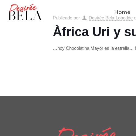
Home
Publicado por
Desirée Bela-Lobedde
Àfrica Uri y s
…hoy Chocolatina Mayor es la estrella… H