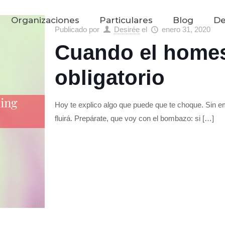
Organizaciones
Particulares
Blog
De
Publicado por
Desirée
el
enero 31, 2020
Cuando el homes
obligatorio
Hoy te explico algo que puede que te choque. Sin e
fluirá. Prepárate, que voy con el bombazo: si
[…]