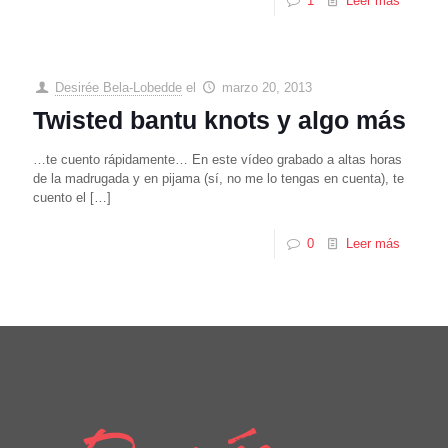
1
Leer más
Desirée Bela-Lobedde
el
marzo 20, 2013
Twisted bantu knots y algo más
…te cuento rápidamente… En este vídeo grabado a altas horas
de la madrugada y en pijama (sí, no me lo tengas en cuenta), te
cuento el
[…]
0
Leer más