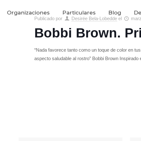
Organizaciones
Particulares
Blog
De
Publicado por
Desirée Bela-Lobedde
el
marz
Bobbi Brown. Pr
“Nada favorece tanto como un toque de color en tus 
aspecto saludable al rostro” Bobbi Brown Inspirado 