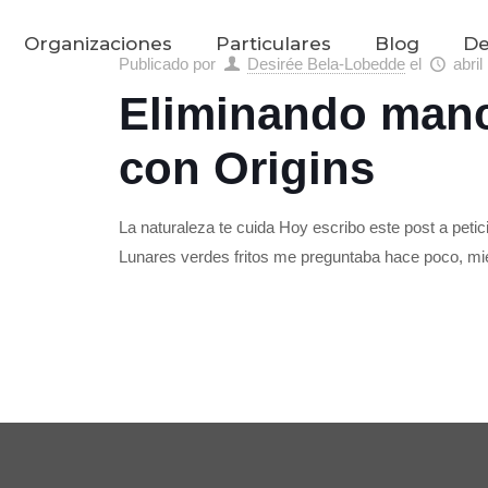
Organizaciones
Particulares
Blog
De
Publicado por
Desirée Bela-Lobedde
el
abril
Eliminando manc
con Origins
La naturaleza te cuida Hoy escribo este post a peti
Lunares verdes fritos me preguntaba hace poco, m