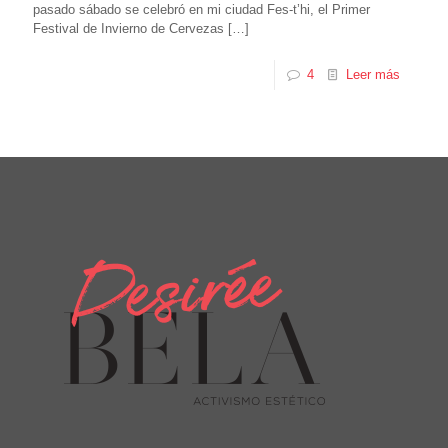
pasado sábado se celebró en mi ciudad Fes-t’hi, el Primer
Festival de Invierno de Cervezas
[…]
4
Leer más