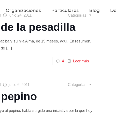
Organizaciones
Particulares
Blog
De
el
junio 24, 2011
Categorías
 de la pesadilla
abiba y su hija Alma, de 15 meses, aquí. En resumen,
 de
[…]
4
Leer más
el
junio 6, 2011
Categorías
l pepino
yo al pepino, había surgido una iniciativa por la que hoy