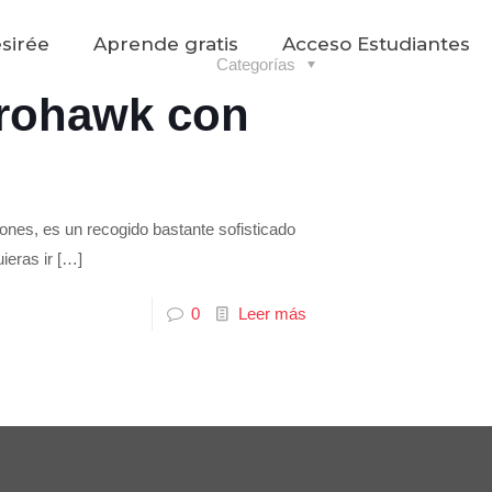
sirée
Aprende gratis
Acceso Estudiantes
Categorías
frohawk con
iones, es un recogido bastante sofisticado
ieras ir
[…]
0
Leer más