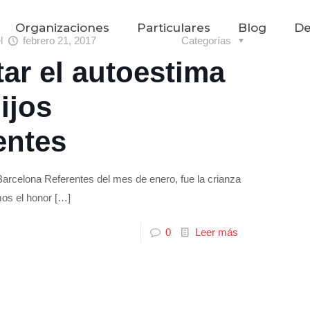
Organizaciones
Particulares
Blog
De
el
febrero 21, 2017
Categorías
r el autoestima
ijos
entes
Barcelona Referentes del mes de enero, fue la crianza
mos el honor
[…]
0
Leer más