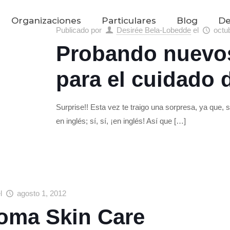
Organizaciones
Particulares
Blog
De
Publicado por
Desirée Bela-Lobedde
el
octu
Probando nuevo
para el cuidado 
Surprise!! Esta vez te traigo una sorpresa, ya que, 
en inglés; sí, sí, ¡en inglés! Así que
[…]
el
agosto 1, 2012
oma Skin Care