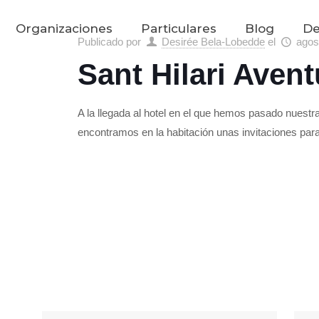
Organizaciones
Particulares
Blog
De
Publicado por
Desirée Bela-Lobedde
el
agos
Sant Hilari Avent
A la llegada al hotel en el que hemos pasado nuestra
encontramos en la habitación unas invitaciones par