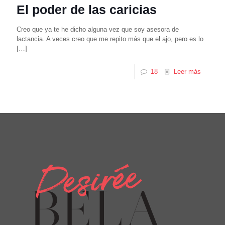
El poder de las caricias
Creo que ya te he dicho alguna vez que soy asesora de
lactancia. A veces creo que me repito más que el ajo, pero es lo
[…]
18
Leer más