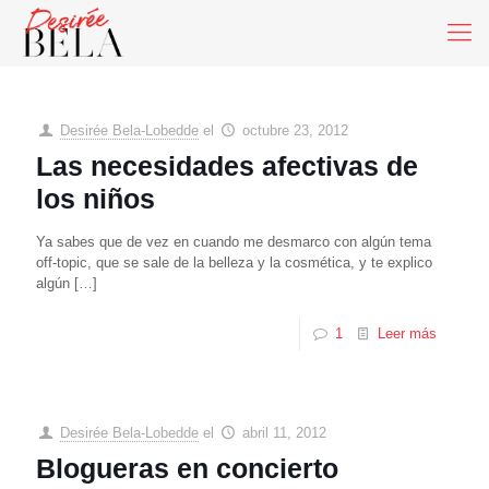
Desirée Bela-Lobedde
el
octubre 23, 2012
Las necesidades afectivas de
los niños
Ya sabes que de vez en cuando me desmarco con algún tema
off-topic, que se sale de la belleza y la cosmética, y te explico
algún
[…]
1
Leer más
Desirée Bela-Lobedde
el
abril 11, 2012
Blogueras en concierto