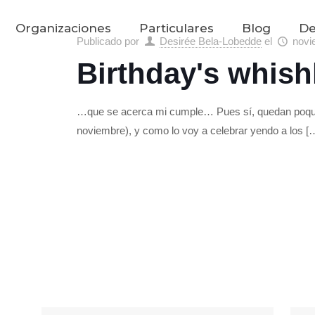
Organizaciones
Particulares
Blog
De
Publicado por
Desirée Bela-Lobedde
el
novi
Birthday's whishl
…que se acerca mi cumple… Pues sí, quedan poqui
noviembre), y como lo voy a celebrar yendo a los
[