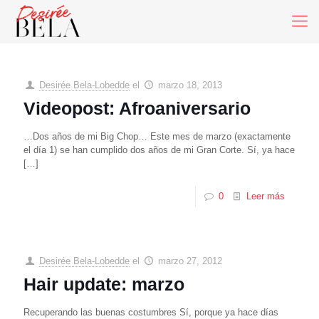
Desirée Bela-Lobedde
el
marzo 18, 2013
Videopost: Afroaniversario
…Dos años de mi Big Chop… Este mes de marzo (exactamente
el día 1) se han cumplido dos años de mi Gran Corte. Sí, ya hace
[…]
0
Leer más
Desirée Bela-Lobedde
el
marzo 27, 2012
Hair update: marzo
Recuperando las buenas costumbres Sí, porque ya hace días