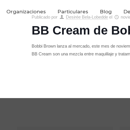
Organizaciones
Particulares
Blog
De
Publicado por
Desirée Bela-Lobedde
el
novi
BB Cream de Bo
Bobbi Brown lanza al mercado, este mes de novie
BB Cream son una mezcla entre maqulilaje y tratam