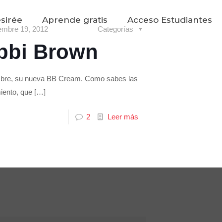
sirée
Aprende gratis
Acceso Estudiantes
embre 19, 2012
Categorías
bbi Brown
mbre, su nueva BB Cream. Como sabes las
iento, que
[…]
2
Leer más