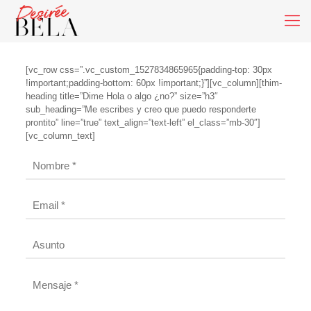
[vc_row css=”.vc_custom_1527834865965{padding-top: 30px
!important;padding-bottom: 60px !important;}”][vc_column][thim-
heading title=”Dime Hola o algo ¿no?” size=”h3″
sub_heading=”Me escribes y creo que puedo responderte
prontito” line=”true” text_align=”text-left” el_class=”mb-30″]
[vc_column_text]