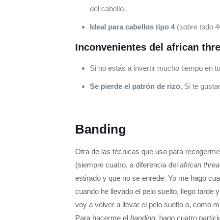
del cabello.
Ideal para cabellos tipo 4
(sobre todo 4
Inconvenientes del african thr
Si no estás a invertir mucho tiempo en t
Se pierde el patrón de rizo.
Si te gustan
Banding
Otra de las técnicas que uso para recogerme 
(siempre cuatro, a diferencia del
african thre
estirado y que no se enrede. Yo me hago cuat
cuando he llevado el pelo suelto, llego tard
voy a volver a llevar el pelo suelto o, como 
Para hacerme el
banding
, hago cuatro partic