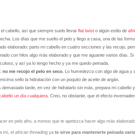
el cabello, así que siempre suelo llevar
flat twist
o algún estilo de
afr
 hecha. Los días que me suelto el pelo y llego a casa, una de las f
do elaborado: parto mi cabello en cuatro secciones y las recojo, pen
nado con hilos algo más elaborado y que me aguante varios días. Si
culoso, y así ya lo tengo hecho y ya me quedo peinada.
o:
no me recojo el pelo en seco.
Lo humedezco con algo de agua y a
 encima sello la hidratación con un poquito de aceite de argán.
emasiado tarde, en vez de hidratarlo sin más, prepara mi cabello y
abello un día cualquiera
. Creo, no obstante, que el efecto invernade
cer en pelo afro, a menos que te apetezca hacer algo más elaborado
a mí, el
african threading
ya
te sirve para mantenerte peinada vario