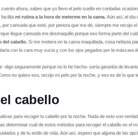
o cuento ahora, sabes que yo llevo el pelo suelto en contadas ocasi
facilita
mi rutina a la hora de meterme en la cama.
Aún así, el día 
sa, por cansada que esté, por pereza que me dé, siempre me recojo el 
unque llegue cansada me desmaquillo porque eso forma parte del cuid
 del cabello.
Si me metiera en la cama maquillada, cosa nefasta para
taría con la cara muy sucia y con los ojos pegados por la máscara de
 -digo seguramente porque no lo he hecho- sería garantía de levanta
omo no quiero eso, recojo mi pelo por la noche, y eso es de lo que t
el cabello
nativas para recoger tu cabello por la noche. Nada de esto son verdad
 determinar cuál de estos métodos para recoger el cabello es el más
 cuidados y de tu estilo de vida. Aún así, espero que alguna de las opc