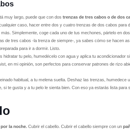
abos
está muy largo, puede que con dos
trenzas de tres cabos o de dos 
 cualquier caso, hacer entre dos y cuatro trenzas de dos cabos para d
 más. Simplemente, coge cada uno de tus mechones, pártelo en dos y
zas de tres cabos -la trenza de siempre-, ya sabes cómo se hacen así
reparada para ir a dormir. Listo.
 hidratar tu pelo, humedécelo con agua y aplica tu acondicionador sin 
ist, en mi opinión, son perfectos para conservar patrones de rizo abier
 peinado habitual, a tu melena suelta. Deshaz las trenzas, humedece 
si te gusta y a tu pelo le sienta bien. Con eso ya estarás lista para sal
lo
 por la noche.
Cubrir el cabello. Cubrir el cabello siempre con un
pañ