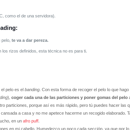
C, como el de una servidora).
eading:
u pelo,
te va a dar pereza.
 los rizos definidos, esta técnica no es para ti.
el pelo es el
banding
. Con esta forma de recoger el pelo lo que hago
ading
),
coger cada una de las particiones y poner gomas del pelo
a
ro particiones, porque así es más rápido, pero tú puedes hacer las 
e y cansada a casa y no me apetece hacerme un recogido elaborado. Ta
mucho, en un
afro puff
.
iones en mi cabello. Humedezco un poco cada sección, ya que por lo 