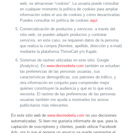
web, se almacenan “cookies”. La usuaria puede consultar
en cualquier momento la política de cookies para ampliar
información sobre el uso de cookies y cómo desactivarlas.
Puedes consultar mi política de cookies
aquí
.
Comercialización de productos y servicios
: a través del
sitio web, se pueden adquirir productos y contratar
servicios, en este caso, se requieren datos de la persona
que realiza la compra (Nombre, apellido, dirección y e-mail)
mediante la plataforma ThriveCart y/o Kajabi.
Sistemas de rastreo utilizadas en este sitio
: Google
(Analytics). En
www.desireebela.com
también se estudian
las preferencias de las personas usuarias, sus
características demográficas, sus patrones de tráfico, y
otra información en conjunto para comprender mejor
quiénes constituyen la audiencia y qué es lo que esta
necesita. El rastreo de las preferencias de las personas
usuarias también me ayuda a mostrarles los avisos
publicitarios más relevantes.
En este sitio web de
www.desireebela.com
no uso decisiones
automatizadas. Si bien me gustaría informarte de que, para la
captación de suscriptores y clientes, puedo utilizar
Facebook
Ads
, por lo que al generar un anuncio se puede segmentar el