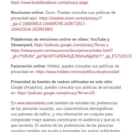
https://www.booklikeaboss.com/privacy-page
Reuniones online
: Zoom. Puedes consultar sus políticas de
privacidad aquí:
https://explore.zoom.us/es/privacy/?
_ga=2.166658814.1344695785.1638772617-
1194113144.1623913863
Plataformas de emisiones online en vídeo: YouTube y
Streamyard,
https://policies.google.com/privacy?hl=es
y
https://streamyard.com/resources/docs/privacy/index.html?
_gl=1*h3fv0o*_ga*NjIzMTU4NDk0LjE2MzkwNjg0NzY.*_ga_ESTL
Facturación online
: Holded, puedes consultar sus políticas de
privacidad en:
https://www.holded.com/es/politica-de-privacidad
Privacidad de fuentes de rastreo utilizadas en este sitio
:
Google (Analytics), puedes consultar sus políticas de privacidad
en:
https://policies.google.com/privacy?hl=en-US
En
www.desireebela.com
también se estudian las preferencias
de las personas usuarias, sus características demográficas,
sus patrones de tráfico, y otra información en conjunto para
comprender mejor quiénes constituyen mi audiencia y qué es lo
que necesita. El rastreo de las preferencias de las personas
usuarias también me ayuda a mostrarles los avisos publicitarios